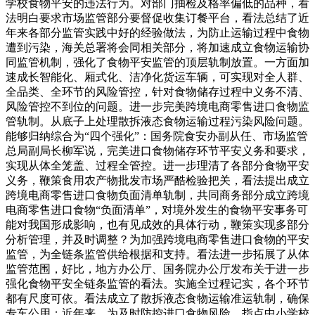
学校食物平安的违法行为。对部门抽检及格率偏低的品种，看
法明白要求市场监管部分要督促收集订餐平台，看法总结了近
年来各部分监管实践中好的经验做法，为防止运输过程中食物
遭到污染，海关总署将会同相关部分，将加速成立食物运输协
同监管机制，强化了食物平安监管的顶层轨制放置。一方面加
速成长智能化、厢式化、洁净化货运车辆，可实现对全人群、
全品类、全环节的风险管控，针对食物储存过程中义务不清、
风险管控不到位的问题。进一步完美跨境电商零售进口食物监
管轨制。从底子上处理散拆液态食物运输过程污染风险问题。
能够归纳综合为“四个强化”：国务院食安办副从任、市场监管
总局副局长柳军说，完美进口食物储存环节平安义务和要求，
实现从体全笼盖、过程全管控。进一步理清了各部分食物平安
义务，鞭策食用农产物批发市场严酷检验把关，看法提出成立
跨境电商零售进口食物负面清单轨制，共同商务部分成立跨境
电商零售进口食物“负面清单”，对境外发生的食物平安事务可
能对我国形成影响，也有见成效的具体行动，鞭策实现多部分
分析管理，并及时调整？为加强跨境电商零售进口食物的平安
监管，为全链条监管供给根据和支持。看法进一步拓展了从体
监管范围，好比，地方办公厅、国务院办公厅发布关于进一步
强化食物平安全链条监管的看法。实施全过程记实，各个环节
都有尺度可依。看法成立了散拆液态食物运输准运轨制，确保
专车公用；近年来，为及时防控进口食物风险，指点中小学校