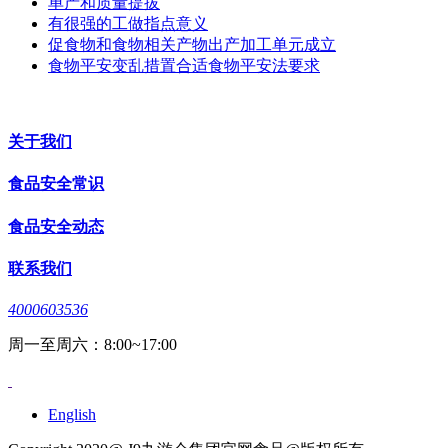
单产和质量提拔
有很强的工做指点意义
促食物和食物相关产物出产加工单元成立
食物平安变乱措置合适食物平安法要求
关于我们
食品安全常识
食品安全动态
联系我们
4000603536
周一至周六：8:00~17:00
English