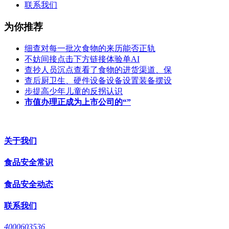
联系我们
为你推荐
细查对每一批次食物的来历能否正轨
不妨间接点击下方链接体验单AI
查抄人员沉点查看了食物的进货渠道、保
查后厨卫生、硬件设备设备设置装备摆设
步提高少年儿童的反拐认识
市值办理正成为上市公司的“”
关于我们
食品安全常识
食品安全动态
联系我们
4000603536