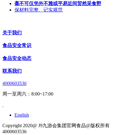
毫不可仅凭外不雅或平易近间贸然采食野
保材料完整、记实规范
关于我们
食品安全常识
食品安全动态
联系我们
4000603536
周一至周六：8:00~17:00
English
Copyright 2020@ J9九游会集团官网食品@版权所有
4000603536