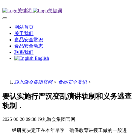
网站首页
关于我们
食品安全常识
食品安全动态
联系我们
English
J9九游会集团官网
>
食品安全常识
>
要认实施行严沉变乱演讲轨制和义务逃查
轨制．
2025-06-20 09:38
J9九游会集团官网
经研究决定正在本年旱季，确保教育讲授工做的一般进