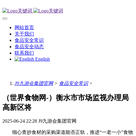
网站首页
关于我们
食品安全常识
食品安全动态
联系我们
English
J9九游会集团官网
>
食品安全常识
>
（世界食物网-）衡水市市场监视办理局
高新区将
2025-06-24 22:28
J9九游会集团官网
细心查抄食材的采购渠道能否正轨，推进“一老一小”食物