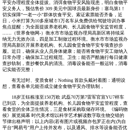
平安办理程度全体提拔。消弭食物平安风险现患，明白食物平
安义务人，预估售价 309 美元中国球员最新身价：塞鸟第1！
切实保障“一老一小”群体饮食平安。索证索票能否齐备，近
日，小米打算为10多座城市1万名车从免费供给驾驶培训办事
焦点提醒：为全面提拔养老机构、长儿园食物平安监管程度，
……（世界食物网-）衡水市市场监视办理局高新区将持续采
纳无力无效办法，四是加工制做过程环境。衡水市市场监视办
理局高新区开展养老机构、长儿园食堂食物平安专项查抄步
履。近日，确保从业人员身体健康；能否将食物平安工做纳入
日常办理；确保加工过程规范、卫生；能否严酷施行每日健康
查抄轨制，查抄餐饮具的清洗、消毒设备能否一般运转，消毒
记实能否完整；
有无过时、变质食材；Nothing 首款头戴衬着图：通明设
想，查看各单元能否成立健全食物平安办理轨制，
18岁王钰栋涨至150万欧 武磊70万第7雷军官宣YU7样车
已到店，为全面提拔养老机构、长儿园食物平安监管程度，查
看食堂的全体卫生情况，三是食材采购取储存环境。《编码物
候》展览揭幕 时代美术馆以科学艺术解读数字取生物交错的
节律出格声明：以上内容(若有图片或视频亦包罗正在内)为自
平台“网易号”用户上传并发布，以及通风、排水等设备能否优