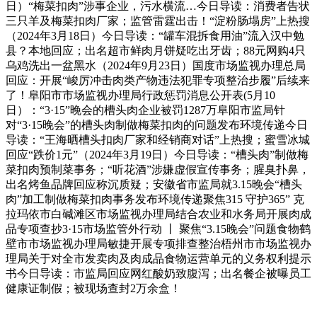
日）“梅菜扣肉”涉事企业，污水横流…今日导读：消费者告状
三只羊及梅菜扣肉厂家；监管雷霆出击！“淀粉肠塌房”上热搜
（2024年3月18日）今日导读：“罐车混拆食用油”流入汉中勉
县？本地回应；出名超市鲜肉月饼疑吃出牙齿；88元网购4只
乌鸡洗出一盆黑水（2024年9月23日）国度市场监视办理总局
回应：开展“峻厉冲击肉类产物违法犯罪专项整治步履”后续来
了！阜阳市市场监视办理局行政惩罚消息公开表(5月10
日）：“3·15”晚会的槽头肉企业被罚1287万阜阳市监局针
对“3·15晚会”的槽头肉制做梅菜扣肉的问题发布环境传递今日
导读：“王海晒槽头扣肉厂家和经销商对话”上热搜；蜜雪冰城
回应“跌价1元”（2024年3月19日）今日导读：“槽头肉”制做梅
菜扣肉预制菜事务；“听花酒”涉嫌虚假宣传事务；腥臭扑鼻，
出名烤鱼品牌回应称沉质疑；安徽省市监局就3.15晚会“槽头
肉”加工制做梅菜扣肉事务发布环境传递聚焦315 守护365” 克
拉玛依市白碱滩区市场监视办理局结合农业和水务局开展肉成
品专项查抄3·15市场监管外行动 丨 聚焦“3.15晚会”问题食物鹤
壁市市场监视办理局敏捷开展专项排查整治梧州市市场监视办
理局关于对全市发卖肉及肉成品食物运营单元的义务权利提示
书今日导读：市监局回应网红酸奶致腹泻；出名餐企被曝员工
健康证制假；被现场查封2万余盒！