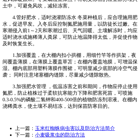
土中，可避免风吹，减轻冻害。
4.管好肥水，适时浇灌防冻水 冬菜种植后，应合理施用肥
水，促进早发。入冬后应控制氮肥施用量，以防徒长过嫩。在
寒潮侵入前1～2天和寒潮过后、天气回暖、土壤解冻时，均应
适时浇水或施稀薄人粪尿，可防止地温降得太低，并促使作物
及时恢复生长。
1.加强覆盖，在大棚内扣小拱棚，用细竹竿等作拱架，夜
间覆盖薄膜，在薄膜上覆盖草苫；在棚内覆盖地膜，可增温保
湿。棚内底部用塑料薄膜作围裙，可明显减少底部的冷空气侵
袭； 同时注意堵塞棚内缝隙，尽量减少缝隙散热。
3.加强肥水管理 ，低温冻害之前和期间，作物应停止使用
氮肥，防止植株过于柔软抗寒能力下降和肥害死苗，可喷施
0.3-0.5%的磷酸二氢钾和400-500倍的植物防冻剂溶液。在棚内
浇稀粪水，使土壤不易结冻，达到保苗防寒目的。
上一篇：
玉米红蜘蛛病虫害以及防治方法简介
下一篇：
小麦吸浆虫的防治方法