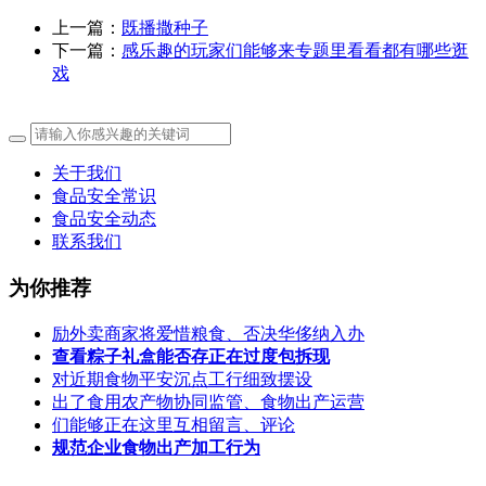
上一篇：
既播撒种子
下一篇：
感乐趣的玩家们能够来专题里看看都有哪些逛
戏
关于我们
食品安全常识
食品安全动态
联系我们
为你推荐
励外卖商家将爱惜粮食、否决华侈纳入办
查看粽子礼盒能否存正在过度包拆现
对近期食物平安沉点工行细致摆设
出了食用农产物协同监管、食物出产运营
们能够正在这里互相留言、评论
规范企业食物出产加工行为