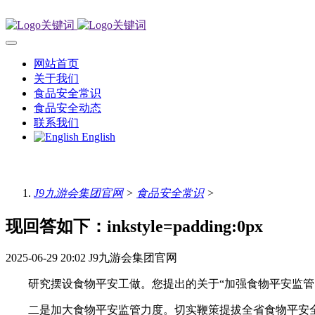
网站首页
关于我们
食品安全常识
食品安全动态
联系我们
English
J9九游会集团官网
>
食品安全常识
>
现回答如下：inkstyle=padding:0px
2025-06-29 20:02
J9九游会集团官网
研究摆设食物平安工做。您提出的关于“加强食物平安监管 
二是加大食物平安监管力度。切实鞭策提拔全省食物平安全体