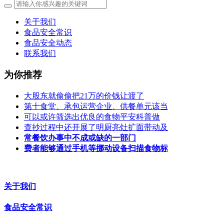
关于我们
食品安全常识
食品安全动态
联系我们
为你推荐
大股东就偷偷把21万的价钱让渡了
第十食堂、承包运营企业、供餐单元该当
可以或许筛选出优良的食物平安科普做
查抄过程中还开展了明厨亮灶扩面带动及
常餐饮办事中不成或缺的一部门
费者能够通过手机等挪动设备扫描食物标
关于我们
食品安全常识