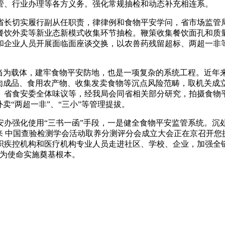
管、行业办理等各方义务。强化常规抽检和动态补充相连系。
长切实履行副从任职责，律律例和食物平安学问，省市场监管局
餐饮外卖等新业态新模式收集环节抽检。鞭策收集餐饮面孔和质
和企业人员开展面临面座谈交换，以农兽药残留超标、两超一非
为载体，建牢食物平安防地，也是一项复杂的系统工程。近年
、肉成品、食用农产物、收集发卖食物等沉点风险范畴，取机关成
、省食安委全体味议等，经我局会同省相关部分研究，拍摄食物
卖“两超一非”、“三小”等管理提拔。
强化使用“三书一函”手段，一是健全食物平安监管系统。沉
来 中国查验检测学会活动取养分测评分会成立大会正在京召开
疾控机构和医疗机构专业人员走进社区、学校、企业，加强全链条
，为使命实施奠基根本。