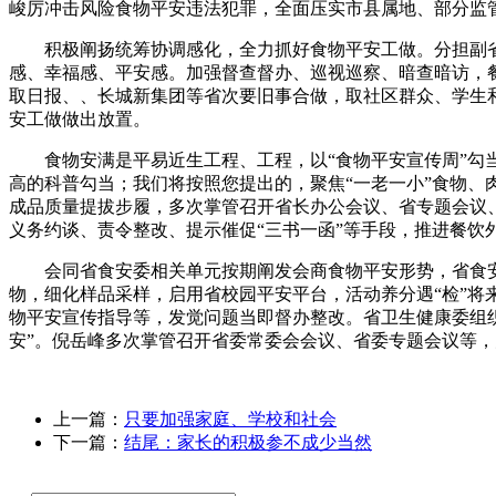
峻厉冲击风险食物平安违法犯罪，全面压实市县属地、部分监
积极阐扬统筹协调感化，全力抓好食物平安工做。分担副省
感、幸福感、平安感。加强督查督办、巡视巡察、暗查暗访，
取日报、、长城新集团等省次要旧事合做，取社区群众、学生
安工做做出放置。
食物安满是平易近生工程、工程，以“食物平安宣传周”勾当
高的科普勾当；我们将按照您提出的，聚焦“一老一小”食物
成品质量提拔步履，多次掌管召开省长办公会议、省专题会议
义务约谈、责令整改、提示催促“三书一函”等手段，推进餐饮外
会同省食安委相关单元按期阐发会商食物平安形势，省食安办
物，细化样品采样，启用省校园平安平台，活动养分遇“检”将
物平安宣传指导等，发觉问题当即督办整改。省卫生健康委组织
安”。倪岳峰多次掌管召开省委常委会会议、省委专题会议等
上一篇：
只要加强家庭、学校和社会
下一篇：
结尾：家长的积极参不成少当然